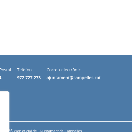
Postal
Telèfon
Correu electrònic
4
972 727 273
ajuntament@campelles.cat
© 2026
Web oficial de l'Ajuntament de Campelles