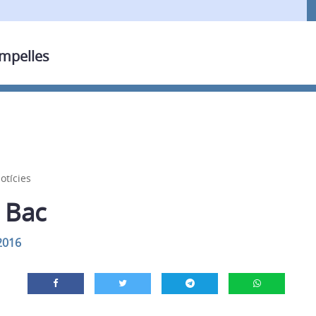
ampelles
otícies
 Bac
2016