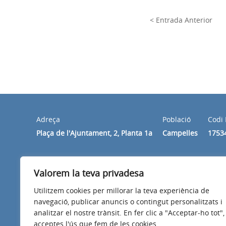
< Entrada Anterior
Adreça
Població
Codi 
Plaça de l'Ajuntament, 2, Planta 1a
Campelles
1753
Horari
Valorem la teva privadesa
De dilluns a divendres de 10 h a 14 h.
Utilitzem cookies per millorar la teva experiència de
navegació, publicar anuncis o contingut personalitzats i
analitzar el nostre trànsit. En fer clic a "Acceptar-ho tot",
acceptes l'ús que fem de les cookies.
Avís legal
Política de privacitat
Accessibilitat