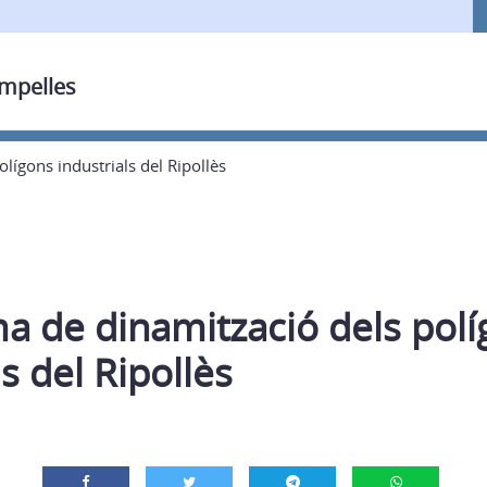
ampelles
lígons industrials del Ripollès
a de dinamització dels pol
ls del Ripollès