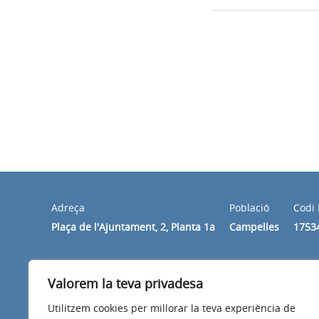
Adreça
Població
Codi 
Plaça de l'Ajuntament, 2, Planta 1a
Campelles
1753
Horari
Valorem la teva privadesa
De dilluns a divendres de 10 h a 14 h.
Utilitzem cookies per millorar la teva experiència de