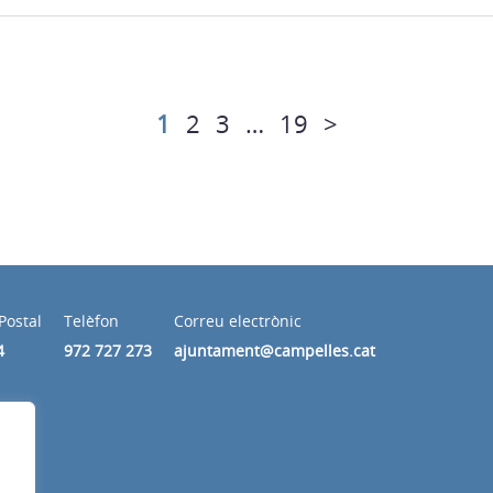
1
2
3
…
19
>
Postal
Telèfon
Correu electrònic
4
972 727 273
ajuntament@campelles.cat