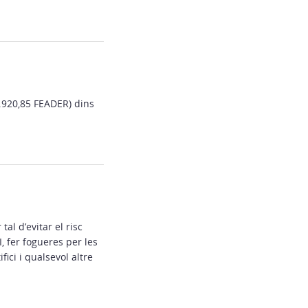
.920,85 FEADER) dins
al d’evitar el risc
fer fogueres per les
fici i qualsevol altre