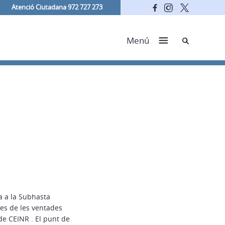
Atenció Ciutadana 972 727 273
Cerca
Menú
a a la Subhasta
tes de les ventades
de CEINR . El punt de