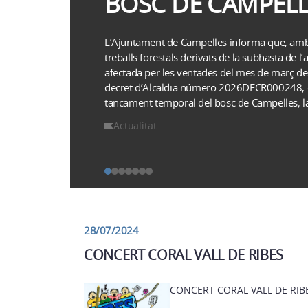
BOSC DE CAMPELL
L’Ajuntament de Campelles informa que, amb 
treballs forestals derivats de la subhasta de l
afectada per les ventades del mes de març de
decret d’Alcaldia número 2026DECR000248, de
tancament temporal del bosc de Campelles; la
Actualitat
28/07/2024
CONCERT CORAL VALL DE RIBES
CONCERT CORAL VALL DE RIB