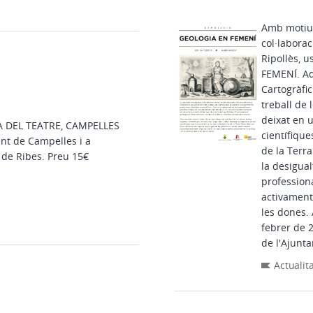
Amb motiu d
col·labora
Ripollès, 
FEMENÍ. Aqu
Cartogràfic
treball de 
deixat en u
científique
nt de Campelles i a
de la Terra
l'Oficina de Turisme de la Vall de Ribes. Preu 15€
la desigua
profession
activament 
les dones. 
febrer de 2
de l'Ajunt
Actualit