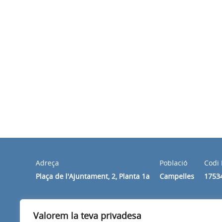
Adreça
Població
Codi 
Plaça de l'Ajuntament, 2, Planta 1a
Campelles
1753
Horari
Valorem la teva privadesa
De dilluns a divendres de 10 h a 14 h.