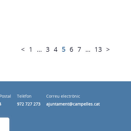
<
1
…
3
4
5
6
7
…
13
>
Postal
Telèfon
Correu electrònic
4
972 727 273
ajuntament@campelles.cat