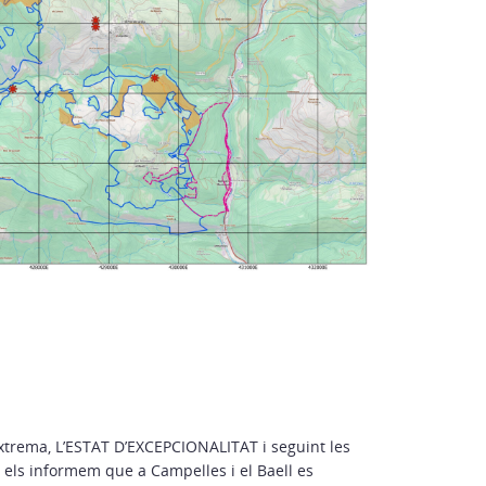
ME
Tens alg
compart
des del
Grans, 
petit ta
Manuali
Actual
extrema, L’ESTAT D’EXCEPCIONALITAT i seguint les
 els informem que a Campelles i el Baell es