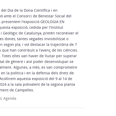
el Dia de la Dona Científica i en
ció amb el Consorci de Benestar Social del
us presentem l'exposició GEOLOGIA EN
esta exposició, cedida per l'Institut
 i Geològic de Catalunya, pretén reconèixer el
les dones, tantes vegades invisibilitzat o
n segon pla, i vol destacar la trajectòria de 7
s que han contribuït a l'avenç de les ciències.
. Totes elles van haver de lluitar per superar
ltat de gènere i així poder desenvolupar-se
alment. Algunes, a més, es van comprometre
en la política i en la defensa dels drets de
Acollirem aquesta exposició del 9 al 14 de
024 a la sala polivalent de la segona planta
ament de Campelles.
at
,
Agenda