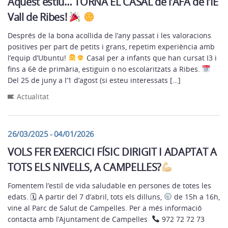
Aquest estiu… TORNA EL CASAL de l’AFA de l’IE
Vall de Ribes!
Després de la bona acollida de l’any passat i les valoracions
positives per part de petits i grans, repetim experiència amb
l’equip d’Ubuntu!
Casal per a infants que han cursat I3 i
fins a 6è de primària, estiguin o no escolaritzats a Ribes.
Del 25 de juny a l’1 d’agost (si esteu interessats […]
Actualitat
26/03/2025 - 04/01/2026
VOLS FER EXERCICI FÍSIC DIRIGIT I ADAPTAT A
TOTS ELS NIVELLS, A CAMPELLES?
Fomentem l’estil de vida saludable en persones de totes les
edats. 🗓 A partir del 7 d’abril, tots els dilluns,
de 15h a 16h,
vine al Parc de Salut de Campelles. Per a més informació
contacta amb l’Ajuntament de Campelles
972 72 72 73