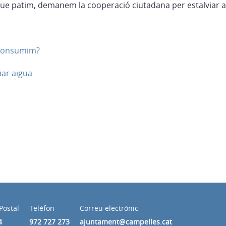
ue patim, demanem la cooperació ciutadana per estalviar a
 consumim?
iar aigua
Postal
Telèfon
Correu electrònic
4
972 727 273
ajuntament@campelles.cat