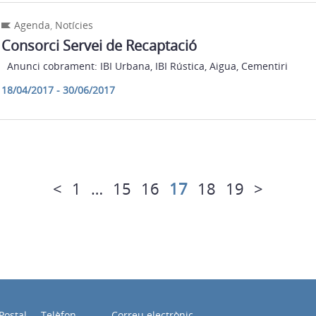
Agenda
,
Notícies
Consorci Servei de Recaptació
Anunci cobrament: IBI Urbana, IBI Rústica, Aigua, Cementiri
18/04/2017 - 30/06/2017
<
1
…
15
16
17
18
19
>
Postal
Telèfon
Correu electrònic