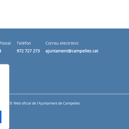
Postal
Telèfon
Correu electrònic
4
972 727 273
ajuntament@campelles.cat
© 2026
Web oficial de l'Ajuntament de Campelles