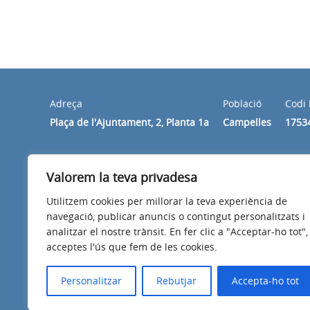
Adreça
Població
Codi 
Plaça de l'Ajuntament, 2, Planta 1a
Campelles
1753
Horari
Valorem la teva privadesa
De dilluns a divendres de 10 h a 14 h.
Utilitzem cookies per millorar la teva experiència de
navegació, publicar anuncis o contingut personalitzats i
analitzar el nostre trànsit. En fer clic a "Acceptar-ho tot",
acceptes l'ús que fem de les cookies.
Avís legal
Política de privacitat
Accessibilitat
Personalitzar
Rebutjar
Accepta-ho tot