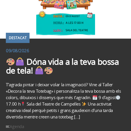
DESTACAT
09/08/2026
Dóna vida a la teva bossa
de tela!
T’agrada pintar i deixar volar la imaginació? Vine al Taller
«Decora la teva Totebag» i personalitza la teva bossa amb els
colors, dibuixos i dissenys que més t’agradin.
9 d’agost
17.00 h
Sala del Teatre de Campelles
Una activitat
creativa ideal perquè petits i grans gaudeixin d’una tarda
divertida mentre creen una totebag […]
Agenda