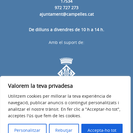
17534
972 727 273
ajuntament@campelles.cat
De dilluns a divendres de 10 h a 14 h.
Amb el suport de:
Valorem la teva privadesa
Utilitzem cookies per millorar la teva experiència de
navegació, publicar anuncis o contingut personalitzats i
analitzar el nostre trànsit. En fer clic a "Acceptar-ho tot",
acceptes l'ús que fem de les cookies.
Avís legal
Política de privacitat
Accessibilitat
© 2026
Web oficial de l'Ajuntament de Campelles
Personalitzar
Rebutjar
Accepta-ho tot