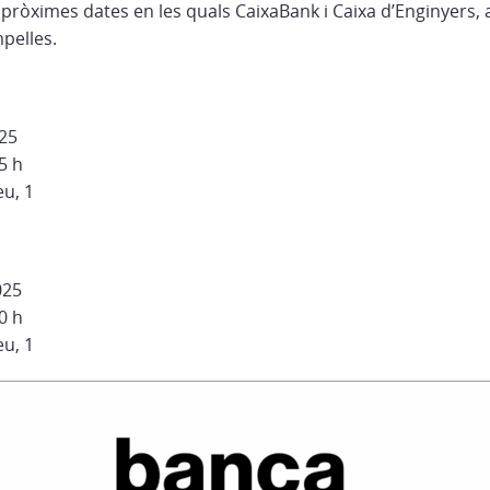
 pròximes dates en les quals CaixaBank i Caixa d’Enginyers,
pelles.
25
5 h
eu, 1
025
0 h
eu, 1