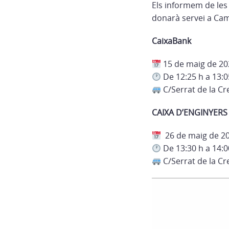
Els informem de les
donarà servei a Cam
CaixaBank
15 de maig de 20
De 12:25 h a 13:0
C/Serrat de la Cr
CAIXA D’ENGINYERS
26 de maig de 2
De 13:30 h a 14:0
C/Serrat de la Cr