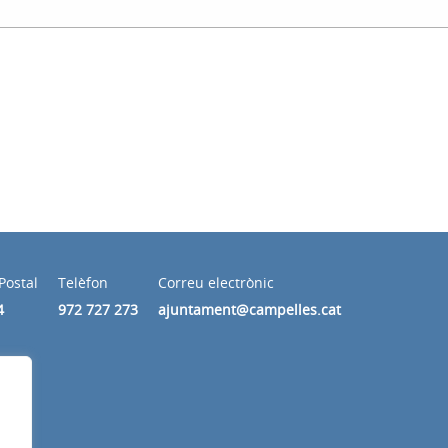
Postal
Telèfon
Correu electrònic
4
972 727 273
ajuntament@campelles.cat