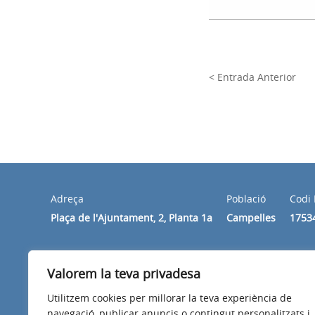
< Entrada Anterior
Adreça
Població
Codi 
Plaça de l'Ajuntament, 2, Planta 1a
Campelles
1753
Horari
Valorem la teva privadesa
De dilluns a divendres de 10 h a 14 h.
Utilitzem cookies per millorar la teva experiència de
navegació, publicar anuncis o contingut personalitzats i