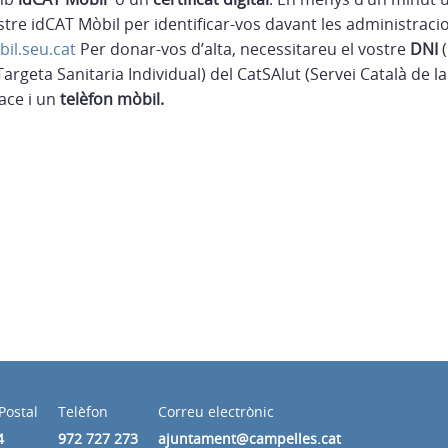
vostre idCAT Mòbil per identificar-vos davant les administrac
bil.seu.cat
Per donar-vos d’alta, necessitareu el vostre
DNI
(
Targeta Sanitaria Individual) del CatSAlut (Servei Català de la 
ace i un
telèfon mòbil.
Postal
Telèfon
Correu electrònic
4
972 727 273
ajuntament@campelles.cat