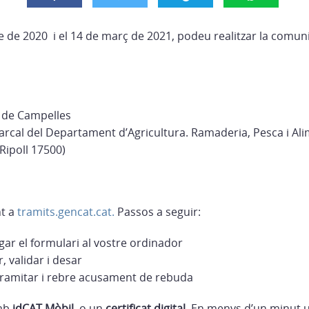
re de 2020 i el 14 de març de 2021, podeu realitzar la comu
 de Campelles
arcal del Departament d’Agricultura. Ramaderia, Pesca i Ali
Ripoll 17500)
t a
tramits.gencat.cat.
Passos a seguir:
ar el formulari al vostre ordinador
 validar i desar
 tramitar i rebre acusament de rebuda
amb
idCAT Mòbil
o un
certificat digital
. En menys d’un minut 