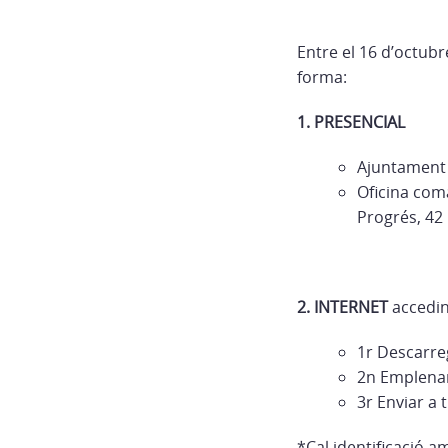
Entre el 16 d’octub
forma:
1. PRESENCIAL
Ajuntament
Oficina com
Progrés, 42 
2. INTERNET
accedin
1r Descarreg
2n Emplenar,
3r Enviar a
*Cal identificació 