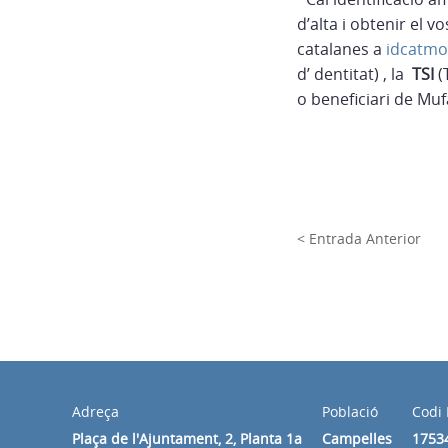
d’alta i obtenir el 
catalanes a
idcatmo
d’ dentitat) , la
TSI
(
o beneficiari de Muf
< Entrada Anterior
Adreça
Població
Codi 
Plaça de l'Ajuntament, 2, Planta 1a
Campelles
1753