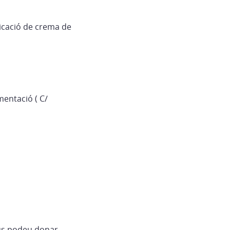
nicació de crema de
mentació ( C/
us podeu donar