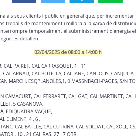
 als seus clients i públic en general que, per incrementar l
 uns treballs de manteniment i millora a la xarxa de distribuc
 interrompre temporalment el subministrament d’energia elè
seguit es detallen:
02/04/2025 de 08:00 a 14:00 h
R, CAL PAIRET, CAL CARRASQUET, 1 , 11 ,
, CAL ARNAU, CAL BOTELLA, CAL JANE, CAN JOLIS, CAN JULI
CAN MARCH, ESQPLANOLES,1, 0 MASSNBACH-PAGES, S/N TORRE
,
AN CAMACURT, CAL FERRARET, CAL GAT, CAL MARTINET, CAL
OLLET, 5 CASANOVA,
SA
, EDIQUADRA-VAQUE,
AL CLIMENT, 4 , 6 ,
STANC, CAL BATLLE, CAL CUTRINA, CAL SOLDAT, CAL XOLL, CS
ORI, 10 , 21 CAL RAS, 27 , 7 OBR,