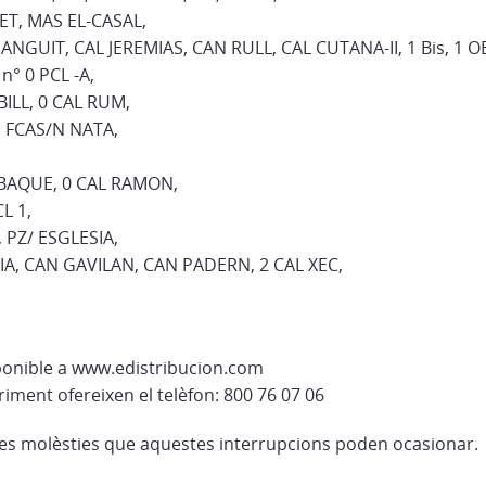
ET, MAS EL-CASAL,
ANGUIT, CAL JEREMIAS, CAN RULL, CAL CUTANA-II, 1 Bis, 1 OBR,
n° 0 PCL -A,
ILL, 0 CAL RUM,
, FCAS/N NATA,
 BAQUE, 0 CAL RAMON,
L 1,
, PZ/ ESGLESIA,
DIA, CAN GAVILAN, CAN PADERN, 2 CAL XEC,
ponible a www.edistribucion.com
riment ofereixen el telèfon: 800 76 07 06
es molèsties que aquestes interrupcions poden ocasionar.