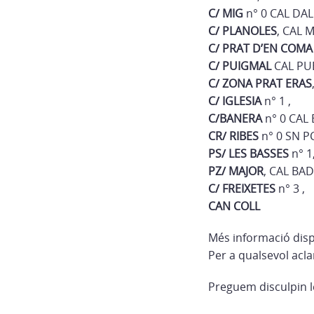
C/ MIG
n° 0 CAL DAL
C/ PLANOLES
, CAL M
C/ PRAT D’EN COMA
C/ PUIGMAL
CAL PUB
C/ ZONA PRAT ERAS
C/ IGLESIA
n° 1 ,
C/BANERA
n° 0 CAL
CR/ RIBES
n° 0 SN PC
PS/ LES BASSES
n° 1
PZ/ MAJOR
, CAL BA
C/ FREIXETES
n° 3 ,
CAN COLL
Més informació dis
Per a qualsevol acla
Preguem disculpin l