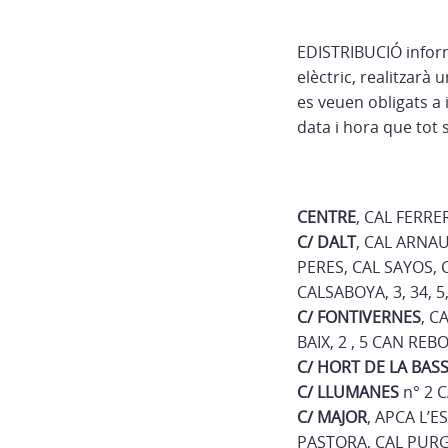
EDISTRIBUCIÓ informa
elèctric, realitzarà
es veuen obligats a
data i hora que tot 
CENTRE
, CAL FERRE
C/ DALT
, CAL ARNAU
PERES, CAL SAYOS, 
CALSABOYA, 3, 34, 5
C/ FONTIVERNES
, C
BAIX, 2 , 5 CAN REB
C/ HORT DE LA BAS
C/ LLUMANES
n° 2 C
C/ MAJOR
, APCA L’E
PASTORA, CAL PURGAT