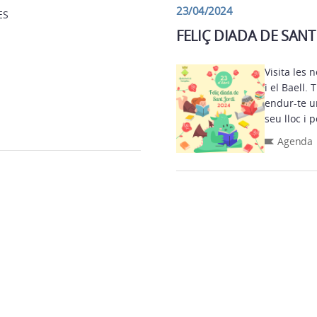
23/04/2024
ES
FELIÇ DIADA DE SANT
Visita les 
i el Baell. Tria i remena, si portes un llibre, podràs
endur-te un 
seu lloc i 
Agenda