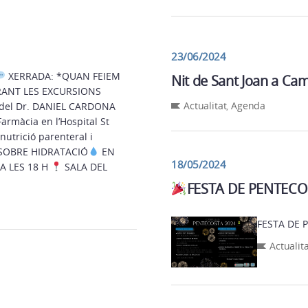
23/06/2024
XERRADA: *QUAN FEIEM
Nit de Sant Joan a Ca
Actualitat
,
Agenda
Farmàcia en l’Hospital St
 nutrició parenteral i
lat. PARLARÀ SOBRE HIDRATACIÓ
EN
18/05/2024
26/07/24 A LES 18 H
SALA DEL
FESTA DE PENTECO
FESTA DE 
Actualit