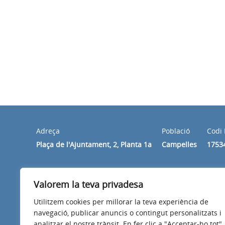
Adreça
Població
Codi 
Plaça de l'Ajuntament, 2, Planta 1a
Campelles
1753
Horari
Valorem la teva privadesa
De dilluns a divendres de 10 h a 14 h.
Utilitzem cookies per millorar la teva experiència de
navegació, publicar anuncis o contingut personalitzats i
analitzar el nostre trànsit. En fer clic a "Acceptar-ho tot",