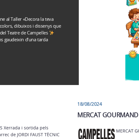
ne al Taller «Decora la teva
colors, dibuixos i dissenys que
 del Teatre de Campelles
ans gaudeixin d’una tarda
18/08/2024
MERCAT GOURMAND
Xerrada i sortida pels
MERCAT 
càrrec de JORDI FAUST TÈCNIC