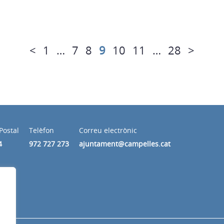
<
1
…
7
8
9
10
11
…
28
>
Postal
Telèfon
Correu electrònic
4
972 727 273
ajuntament@campelles.cat