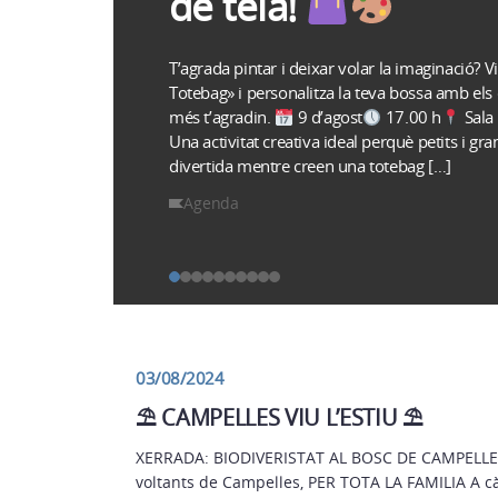
de tela!
T’agrada pintar i deixar volar la imaginació? Vi
Totebag» i personalitza la teva bossa amb els 
més t’agradin.
9 d’agost
17.00 h
Sala
Una activitat creativa ideal perquè petits i gr
divertida mentre creen una totebag […]
Agenda
03/08/2024
⛱ CAMPELLES VIU L’ESTIU ⛱
XERRADA: BIODIVERISTAT AL BOSC DE CAMPELLES 
voltants de Campelles, PER TOTA LA FAMILIA A 