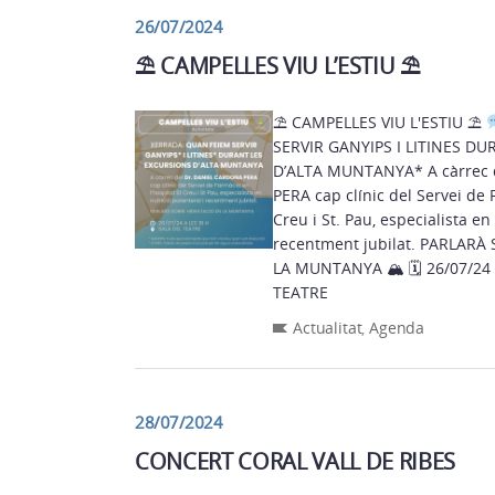
26/07/2024
⛱ CAMPELLES VIU L’ESTIU ⛱
⛱ CAMPELLES VIU L'ESTIU ⛱
SERVIR GANYIPS I LITINES DURANT LES EXCURSIONS
D’ALTA MUNTANYA* A càrrec del Dr. DANIEL CARDONA
PERA cap clínic del Servei de 
Creu i St. Pau, especialista en
recentment jubi
LA MUNTANYA 🏔 🗓 
TEATRE
Actualitat
,
Agenda
28/07/2024
CONCERT CORAL VALL DE RIBES