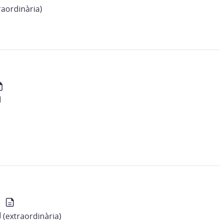
raordinària)
e
(extraordinària)