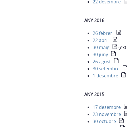
22 desembre
ANY 2016
26 febrer
22 abril
30 maig
(ext
30 juny
26 agost
30 setembre
1 desembre
ANY 2015
17 desembre
23 novembre
30 octubre