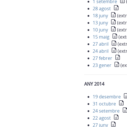
1 setembre
28 agost
18 juny
(extr
13 juny
(extr
10 juny
(extr
15 maig
(ext
27 abril
(ext
24 abril
(ext
27 febrer
23 gener
(ex
ANY 2014
19 desembre
31 octubre
24 setembre
22 agost
27 juny