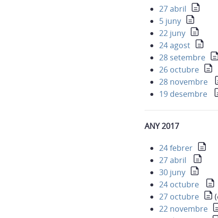
27 abril
5 juny
22 juny
24 agost
28 setembre
26 octubre
28 novembre
19 desembre
ANY 2017
24 febrer
27 abril
30 juny
24 octubre
27 octubre
(
22 novembre