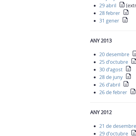
29 abril
(ext
28 febrer
31 gener
ANY 2013
20 desembre
25 d’octubre
30 d’agost
28 de juny
26 d’abril
26 de febrer
ANY 2012
21 de desembr
29 d’octubre