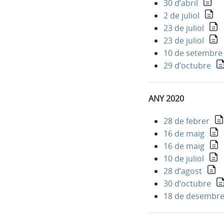
30 d’abril
2 de juliol
23 de juliol
23 de juliol
10 de setembre
29 d’octubre
ANY 2020
28 de febrer
16 de maig
16 de maig
10 de juliol
28 d’agost
30 d’octubre
18 de desembr