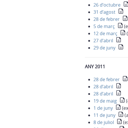
26 d’octubre
31 d’agost
28 de febrer
5 de març
(e
12 de març
(
27 d’abril
29 de juny
ANY 2011
28 de febrer
28 d’abril
28 d’abril
19 de maig
(
1 de juny
(ex
11 de juny
(a
8 de juliol
(e