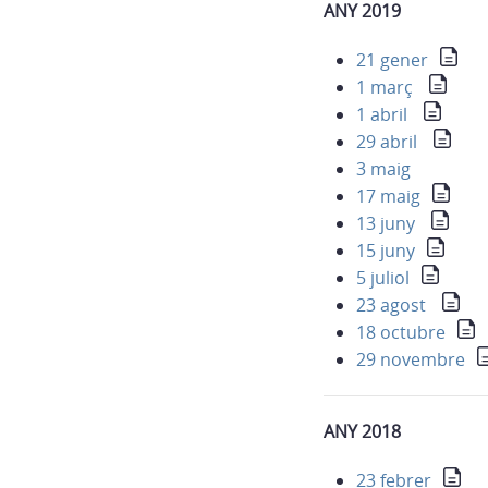
ANY 2019
21 gener
1 març
1 abril
29 abril
3 maig
17 maig
13 juny
15 juny
5 juliol
23 agost
18 octubre
29 novembre
ANY 2018
23 febrer