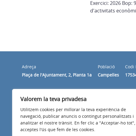
Exercici: 2026 Bop:
d'activitats econòmi
Adreça
Població
Codi 
Plaça de l'Ajuntament, 2, Planta 1a
Campelles
1753
Horari
Valorem la teva privadesa
De dilluns a divendres de 10 h a 14 h.
Utilitzem cookies per millorar la teva experiència de
navegació, publicar anuncis o contingut personalitzats i
analitzar el nostre trànsit. En fer clic a "Acceptar-ho tot",
acceptes l'ús que fem de les cookies.
Avís legal
Política de privacitat
Accessibilitat