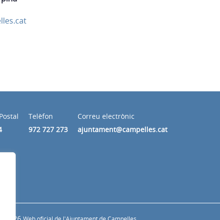
les.cat
Postal
Telèfon
Correu electrònic
4
972 727 273
ajuntament@campelles.cat
© 2026
Web oficial de l'Ajuntament de Campelles