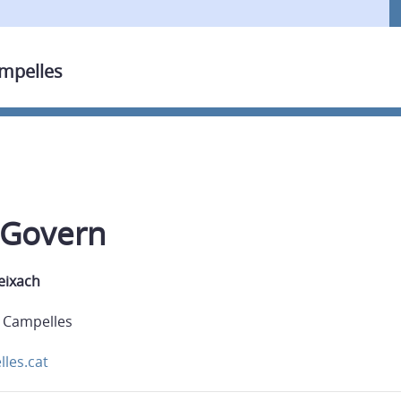
ampelles
 Govern
Reixach
e Campelles
les.cat