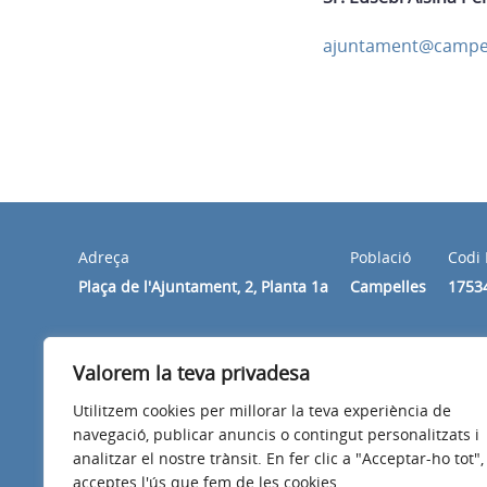
ajuntament@campel
Adreça
Població
Codi 
Plaça de l'Ajuntament, 2, Planta 1a
Campelles
1753
Horari
Valorem la teva privadesa
De dilluns a divendres de 10 h a 14 h.
Utilitzem cookies per millorar la teva experiència de
navegació, publicar anuncis o contingut personalitzats i
analitzar el nostre trànsit. En fer clic a "Acceptar-ho tot",
acceptes l'ús que fem de les cookies.
Avís legal
Política de privacitat
Accessibilitat