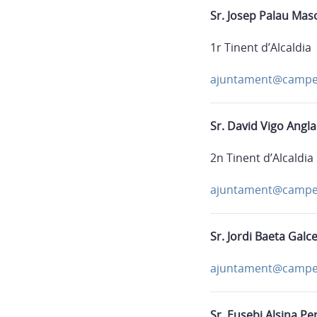
Sr. Josep Palau Maso
1r Tinent d’Alcaldia
ajuntament@campel
Sr. David Vigo Angl
2n Tinent d’Alcaldia
ajuntament@campel
Sr. Jordi Baeta Galc
ajuntament@campel
Sr. Eusebi Alsina Pe