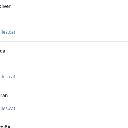
liver
les.cat
ada
les.cat
eran
les.cat
rpiñá